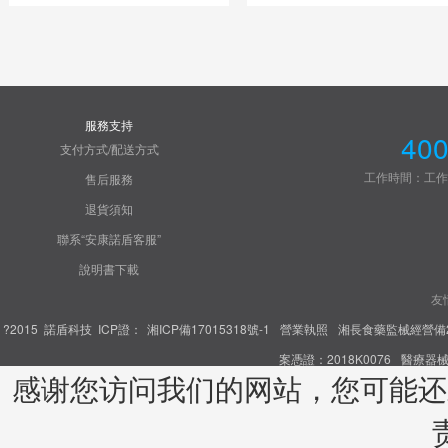
服務支持
400
支付方式/配送方式
工作時間：工作日8:3
售后服務
退貨須知
聯系“安康諾盾客服”
說明書下載
友
?2015 諾盾科技
ICP證：
湘ICP備17015318號-1
營業執照
湘長食藥監械經營備20
案憑證：2018K0076
醫療器械
感谢您访问我们的网站，您可能还