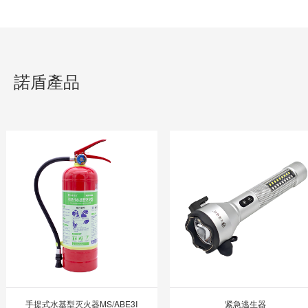
諾盾產品
手提式水基型灭火器MS/ABE3Ⅰ
紧急逃生器