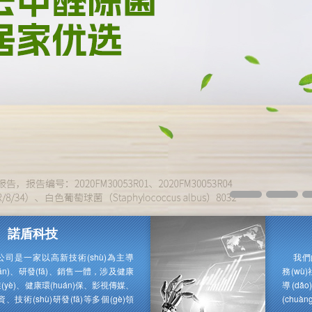
諾盾科技
司是一家以高新技術(shù)為主導
我們
chǎn)、研發(fā)、銷售一體，涉及健康
務(wù
業(yè)、健康環(huán)保、影視傳媒、
導(dǎ
投資、技術(shù)研發(fā)等多個(gè)領
(chu