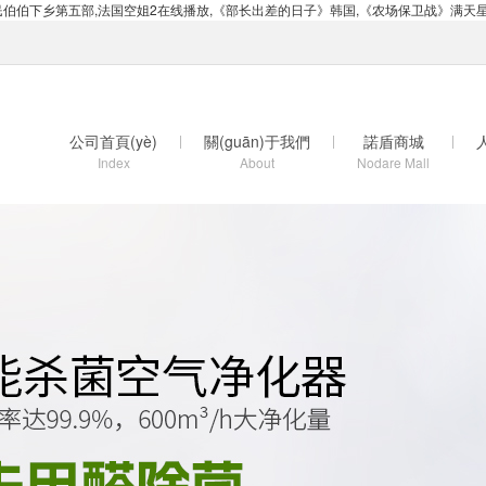
农民伯伯下乡第五部,法国空姐2在线播放,《部长出差的日子》韩国,《农场保卫战》满天星,
公司首頁(yè)
|
關(guān)于我們
|
諾盾商城
|
Index
About
Nodare Mall