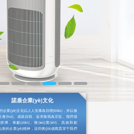
諾盾企業(yè)文化
的企業(yè)文化以人人安康為目標(biāo)，并以服
)社會(huì)、成就自我、追求無我為宗旨。我們倡
o)拼搏、奉獻(xiàn)、務(wù)實(shí)、高效和創
àng)新的企業(yè)精神，這些價(jià)值觀貫穿于我們