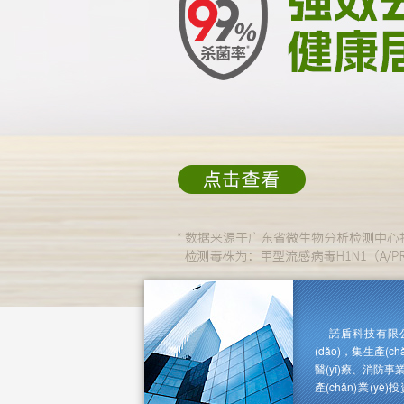
諾盾科技有限公
(dǎo)，集生產(
醫(yī)療、消防事
產(chǎn)業(yè)