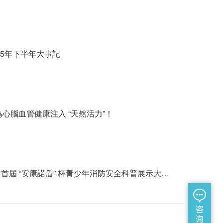
25年下半年大事記
必果為盾
心腦血管健康注入 “天然活力”！
沈陽(yáng)市首屆 “安康諾盾” 杯青少年消防安全科普展示大會(huì)圓滿落幕