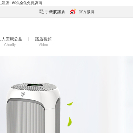
酒店1-80集全集免费,高清
手機(jī)諾盾
官方微博
人人安康公益
|
諾盾視頻
|
Charity
Video