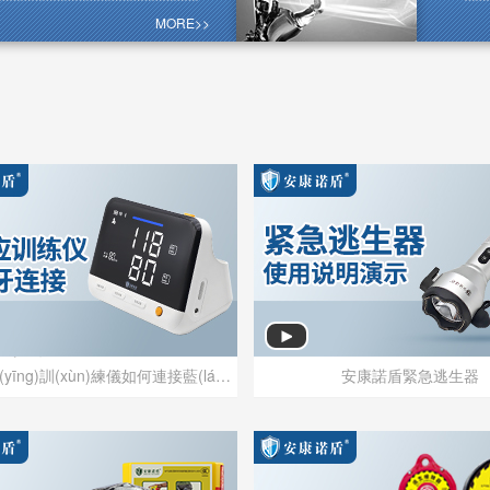
yè)集團(tuán)，旗下品牌“安康諾盾”歷
的每一個
年磨礪，已成為我國(guó)安全健康行業
MORE>>
愛人，
(jià
們將能
激勵(lì
更加美
預(yù)適應(yīng)訓(xùn)練儀如何連接藍(lán)牙
安康諾盾緊急逃生器
預(yù)適應(yīng)訓(xùn)練儀如何連接藍(lán)牙
安康諾盾緊急逃生器