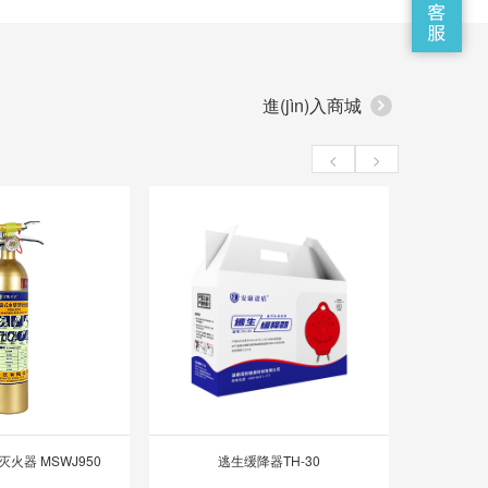
工
進(jìn)入商城
<
>
火器 MSWJ950
逃生缓降器TH-30