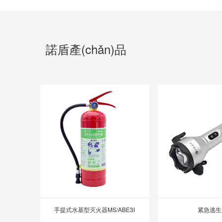
諾盾產(chǎn)品
手提式水基型灭火器MS/ABE3Ⅰ
紧急逃生