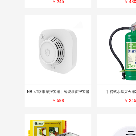
245
48
￥
￥
NB-IoT版烟感报警器｜智能烟雾报警器
手提式水基灭火器3L
598
24
￥
￥