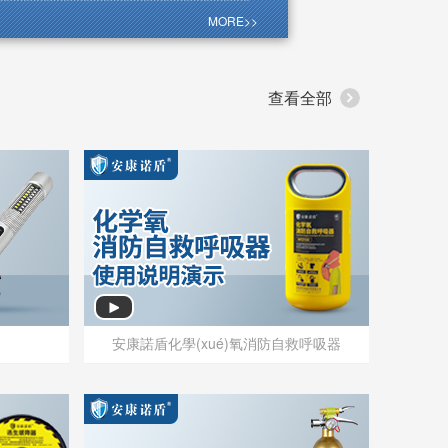
(gè)行動(dòng)和決策中。我們堅(jiān)信仁者
而以仁為本、以人為本是我們的企業(yè)核心價
MORE>>
)值觀。我們堅(jiān)信，通過秉持這些文化理念，我
夠打造一個(gè)積極向上、健康和諧的工作氛圍，
)每個(gè)人發(fā)揮最大潛能，共同創(chuàng)造
查看全部
好的未來。
安康諾盾化學(xué)氧消防自救呼吸器
安康諾盾化學(xué)氧消防自救呼吸器