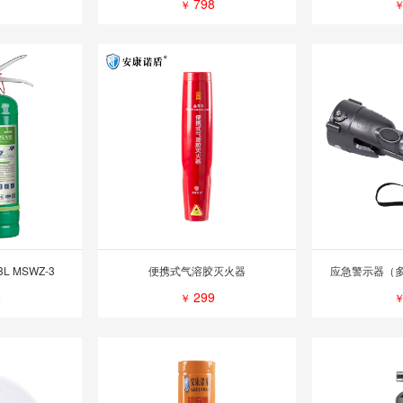
0
798
￥
 MSWZ-3
便携式气溶胶灭火器
应急警示器（
5
299
￥