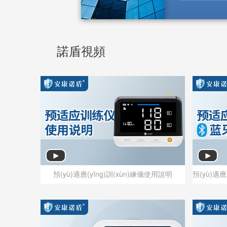
(lǐng)域的企業(
經(jīng)十余
(yè)的“佼佼者”。
諾盾視頻
預(yù)適應(yīng)訓(xùn)練儀使用說明
預(yù)適應(yīng)訓(xùn)練儀使用說明